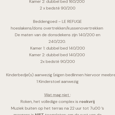
Kamer 2: dubbel bed 160/200
2 x bedsté 90/200
Beddengoed – LE REFUGE
hoeslakens/dons overtrekken/kussenovertrekken
De maten van de donsdekens zijn 140/200 en
240/220.
Kamer 1: dubbel bed 140/200
Kamer 2: dubbel bed 140/200
2x bedsté 90/200
Kinderbedje(s) aanwezig (eigen bedlinnen hiervoor meebr
1 Kinderstoel aanwezig
Wat mag niet
:
Roken, het volledige complex is
rookvrij
Muziek buiten op het terras na 22 uur tot 7u00 ’s
morgens is
NIET
toegelaten: om de rust van de