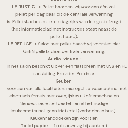
LE RUSTIC -> P
ellet haarden: wij voorzien één zak
pellet per dag daar dit de centrale verwarming
is. Pelletskachels moeten dagelijks worden gestofzuigd
(het informatieblad met instructies staat naast de
pellet haard).
LE REFUGE->
Salon met pellet haard: wij voorzien hier
GEEN pellets daar centrale verwarming.
Audio-visueel:
In het salon beschikt u over een flatscreen met USB en H
aansluiting. Provider: Proximus
Keuken
voorzien van alle faciliteiten: microgolf, afwasmachine me
electrisch fornuis met oven, ijskast, koffiemachine en
Senseo, raclette toestel… en al het nodige
keukenmateriaal, geen frietketel (verboden in huis).
Keukenhanddoeken zijn voorzien
Toiletpapier
– 1 rol aanwezig bij aankomt